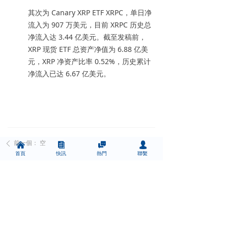
其次为 Canary XRP ETF XRPC，单日净
流入为 907 万美元，目前 XRPC 历史总
净流入达 3.44 亿美元。截至发稿前，
XRP 现货 ETF 总资产净值为 6.88 亿美
元，XRP 净资产比率 0.52%，历史累计
净流入已达 6.67 亿美元。
前一個：
空
ꄴ
낀
뀴

넙
首頁
快訊
熱門
聯繫
後一個：
空
ꄲ
中資為本
財經天下