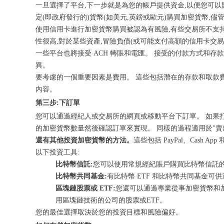
一旦選擇了平台,下一步就是為您的帳戶提供資金,以便您可
定(即政府發行的)貨幣(如美元,英鎊或歐元)購買加密貨幣,儘
使用信用卡進行加密貨幣購買被認為有風險,有些交易所不支
性很高,對於某些資產,冒險負債(或可能支付高額的信用卡交易
一些平台也將接受 ACH 轉賬和電匯。 接受的付款方式和存
異。
要考慮的一個重要因素是費用。 這些包括潛在的存款和取款
內容。
第三步:下訂單
您可以通過經紀人或交易所的網頁或移動平台下訂單。 如果打
的加密貨幣數量然後確認訂單來實現。 同樣的過程適用於"賣
還有其他投資加密貨幣的方法。
這些包括 PayPal、Cash 
以下投資工具:
比特幣信託:
您可以使用常規經紀賬戶購買比特幣信託的
比特幣共同基金:
有比特幣 ETF 和比特幣共同基金可
區塊鏈股票或 ETF:
您還可以通過專業從事加密貨幣和
用區塊鏈技術的公司的股票或ETF。
您的最佳選擇取決於您的投資目標和風險偏好。