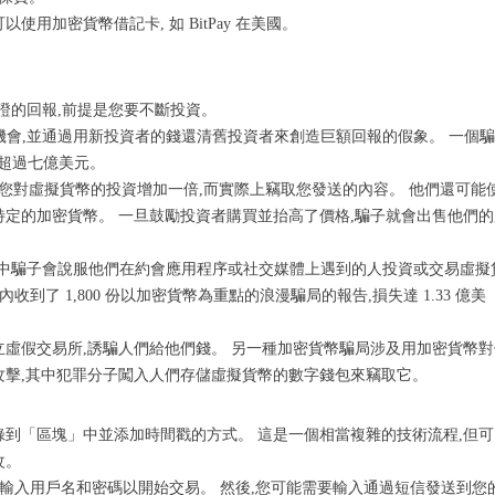
用加密貨幣借記卡, 如 BitPay 在美國。
證的回報,前提是您要不斷投資。
會,並通過用新投資者的錢還清舊投資者來創造巨額回報的假象。 一個
超過七億美元。
您對虛擬貨幣的投資增加一倍,而實際上竊取您發送的內容。 他們還可能
特定的加密貨幣。 一旦鼓勵投資者購買並抬高了價格,騙子就會出售他們的
局中騙子會說服他們在約會應用程序或社交媒體上遇到的人投資或交易虛擬
收到了 1,800 份以加密貨幣為重點的浪漫騙局的報告,損失達 1.33 億美
立虛假交易所,誘騙人們給他們錢。 另一種加密貨幣騙局涉及用加密貨幣對
攻擊,其中犯罪分子闖入人們存儲虛擬貨幣的數字錢包來竊取它。
錄到「區塊」中並添加時間戳的方式。 這是一個相當複雜的技術流程,但可
改。
您輸入用戶名和密碼以開始交易。 然後,您可能需要輸入通過短信發送到您