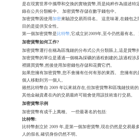
是在現實世界中攜帶和交換的實物貨幣,而是純粹作為描述特
錄在公共分類帳中。 加密貨幣存儲在數字錢包中。
加密貨幣因使用
加密
來驗證交易而得名。 這意味著,在錢包
目的是提供安全性。
第一個加密貨幣是
比特幣
,它成立於2009年,至今仍然最有
加密貨幣如何工作?
加密貨幣運行在稱為區塊鏈的分布式公共分類賬上,這是貨幣
加密貨幣的單位是通過一個稱為採礦的過程創建的,該過程涉
裡購買貨幣,然後使用加密錢包存儲和花費它們。
如果您擁有加密貨幣,您不會擁有任何有形的東西。 您擁有
個人移動到另一個人。
雖然比特幣自 2009 年以來就存在,但加密貨幣和區塊鏈技
其他金融資產在內的交易最終可能會使用該技術進行交易。
加密貨幣示例
加密貨幣有成千上萬種。 一些最著名的包括:
比特幣:
比特幣創立於 2009 年,是第一個加密貨幣,現在仍然是交
人的假名,確切身份仍然不明。