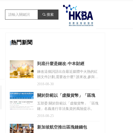
끠
搜索
|
熱門新聞
到底什麼是鏈改-中本財經
鍊改這個詞語出自最近媒體中火熱的紅
頭文件計劃,需要改什麼? 誰來改,參與方
是誰,他在實際運作過程中是媒體鏈媒,是
2018-08-30
技術聯盟or項目推廣聯盟?
關於防範以「虛擬貨幣」「區塊
鏈」名義進行非法集資的風險提示
五部委:關於防範以「虛擬貨幣」「區塊
鏈」名義進行非法集資的風險提示。
2018-08-25
新加坡航空推出區塊鏈錢包