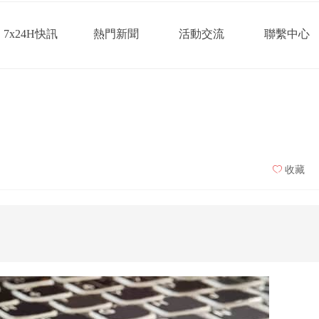
7x24H快訊
熱門新聞
活動交流
聯繫中心
ꄀ
收藏