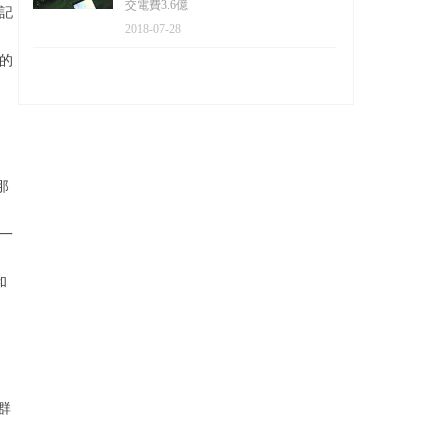
交電費3.6億
記
2018-07-28
的
。
那
一
和
群