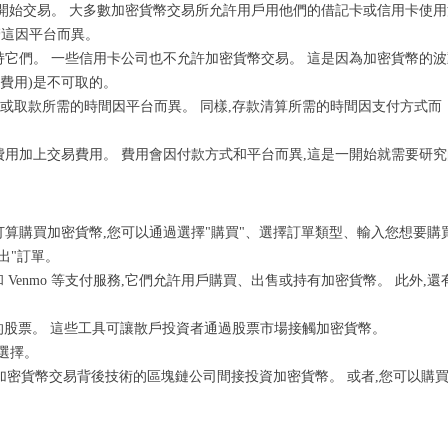
以開始交易。 大多數加密貨幣交易所允許用戶用他們的借記卡或信用卡使用
管這因平台而異。
持它們。 一些信用卡公司也不允許加密貨幣交易。 這是因為加密貨幣的波
費用)是不可取的。
款或取款所需的時間因平台而異。 同樣,存款清算所需的時間因支付方式而
費用加上交易費用。 費用會因付款方式和平台而異,這是一開始就需要研究
算購買加密貨幣,您可以通過選擇"購買"、選擇訂單類型、輸入您想要購
出"訂單。
App 和 Venmo 等支付服務,它們允許用戶購買、出售或持有加密貨幣。 此外,還
股票。 這些工具可讓散戶投資者通過股票市場接觸加密貨幣。
供選擇。
加密貨幣交易背後技術的區塊鏈公司間接投資加密貨幣。 或者,您可以購