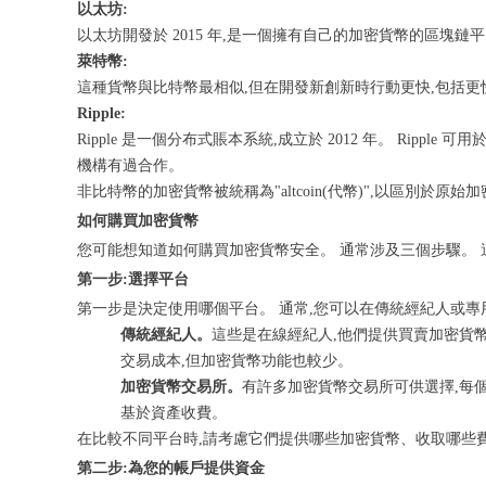
以太坊:
以太坊開發於 2015 年,是一個擁有自己的加密貨幣的區塊鏈
萊特幣:
這種貨幣與比特幣最相似,但在開發新創新時行動更快,包括更
Ripple:
Ripple 是一個分布式賬本系統,成立於 2012 年。 Rip
機構有過合作。
非比特幣的加密貨幣被統稱為"altcoin(代幣)",以區別於原始
如何購買加密貨幣
您可能想知道如何購買加密貨幣安全。 通常涉及三個步驟。 
第一步:選擇平台
第一步是決定使用哪個平台。 通常,您可以在傳統經紀人或專
傳統經紀人。
這些是在線經紀人,他們提供買賣加密貨幣
交易成本,但加密貨幣功能也較少。
加密貨幣交易所。
有許多加密貨幣交易所可供選擇,每
基於資產收費。
在比較不同平台時,請考慮它們提供哪些加密貨幣、收取哪些
第二步:為您的帳戶提供資金