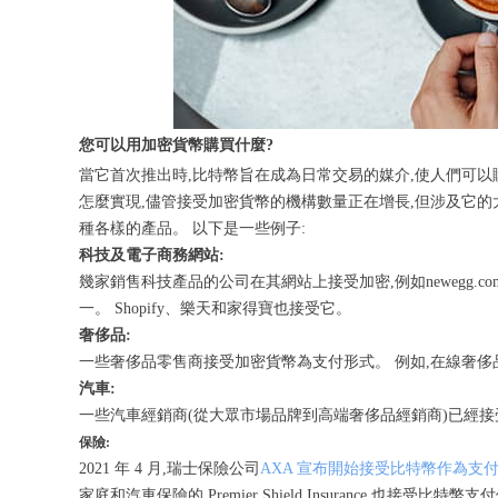
您可以用加密貨幣購買什麼?
當它首次推出時,比特幣旨在成為日常交易的媒介,使人們可
怎麼實現,儘管接受加密貨幣的機構數量正在增長,但涉及它的
種各樣的產品。 以下是一些例子:
科技及電子商務網站:
幾家銷售科技產品的公司在其網站上接受加密,例如newegg.com
一。 Shopify、樂天和家得寶也接受它。
奢侈品:
一些奢侈品零售商接受加密貨幣為支付形式。 例如,在線奢侈品零
汽車:
一些汽車經銷商(從大眾市場品牌到高端奢侈品經銷商)已經
保險:
2021 年 4 月,瑞士保險公司
AXA 宣布開始接受比特幣作為支
家庭和汽車保險的 Premier Shield Insurance 也接受比特幣