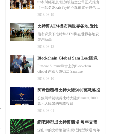
KrisPay,用里程數兌換數字貨幣
中本財經消息:新加坡航空公司正式推出
了一款名為KrisPay的區塊鍊電子錢包,旨
在為自家公司常用旅客飛行計劃
2018-08-19
KrisFlyer的會員提供飛行里程兌換數字
貨幣的服務。
比特幣ATM機布局世界各地,受比
特幣持有者好評
熊市背景下比特幣ATM機在世界各地安
裝創新高
2018-08-13
Blockchain Global Sam Lee:區塊
鏈技術是不可衡量的技術,數字貨
Finwise Summit峰會上的Blockchain
Global 創始人兼CEO Sam Lee
幣存良去莠
2018-08-10
阿希鏈獲得比特大陸5000萬戰略投
資
公鍊阿希鏈獲得比特大陸(Bitmain)5000
萬元人民幣的戰略投資
,
2018-08-01
網吧轉型成比特幣礦場 每年交電
費數億
深山中的比特幣礦場:網吧轉型礦場 每年
不