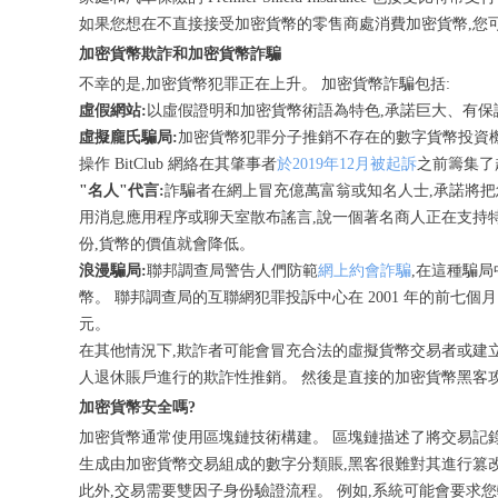
如果您想在不直接接受加密貨幣的零售商處消費加密貨幣,您可以使
加密貨幣欺詐和加密貨幣詐騙
不幸的是,加密貨幣犯罪正在上升。 加密貨幣詐騙包括:
虛假網站:
以虛假證明和加密貨幣術語為特色,承諾巨大、有保
虛擬龐氏騙局:
加密貨幣犯罪分子推銷不存在的數字貨幣投資機
操作 BitClub 網絡在其肇事者
於2019年12月被起訴
之前籌集了
"名人"代言:
詐騙者在網上冒充億萬富翁或知名人士,承諾將把
用消息應用程序或聊天室散布謠言,說一個著名商人正在支持
份,貨幣的價值就會降低。
浪漫騙局:
聯邦調查局警告人們防範
網上約會詐騙
,在這種騙
幣。 聯邦調查局的互聯網犯罪投訴中心在 2001 年的前七個月內
元。
在其他情況下,欺詐者可能會冒充合法的虛擬貨幣交易者或建
人退休賬戶進行的欺詐性推銷。 然後是直接的加密貨幣黑客
加密貨幣安全嗎?
加密貨幣通常使用區塊鏈技術構建。 區塊鏈描述了將交易記
生成由加密貨幣交易組成的數字分類賬,黑客很難對其進行篡
此外,交易需要雙因子身份驗證流程。 例如,系統可能會要求