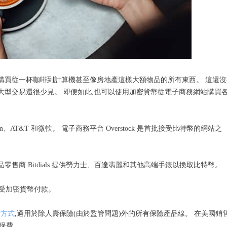
以購買從一杯咖啡到計算機甚至像房地產這樣大額物品的所有東西。 這還沒
大型交易還很少見。 即便如此,也可以使用加密貨幣從電子商務網站購買
、AT&T 和微軟。 電子商務平台 Overstock 是首批接受比特幣的網站之
售商 Bitdials 提供勞力士、百達翡麗和其他高端手錶以換取比特幣。
接受加密貨幣付款。
付方式
,適用於除人壽保險(由於監管問題)外的所有保險產品線。 在美國銷
支付保費。