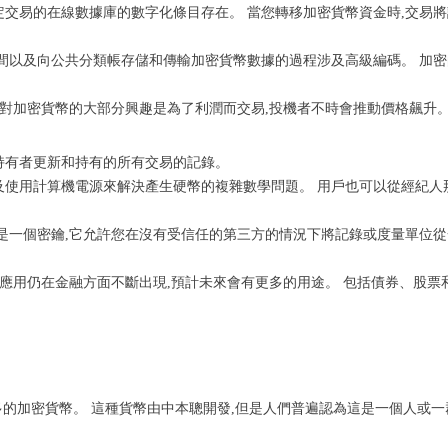
定交易的在線數據庫的數字化條目存在。 當您轉移加密貨幣資金時,交易將
之間以及向公共分類帳存儲和傳輸加密貨幣數據的過程涉及高級編碼。 加密
名。 對加密貨幣的大部分興趣是為了利潤而交易,投機者不時會推動價格飆升
持有者更新和持有的所有交易的記錄。
及使用計算機電源來解決產生硬幣的複雜數學問題。 用戶也可以從經紀人
的是一個密鑰,它允許您在沒有受信任的第三方的情況下將記錄或度量單位從
術的應用仍在金融方面不斷出現,預計未來會有更多的用途。 包括債券、股票
易最多的加密貨幣。 這種貨幣由中本聰開發,但是人們普遍認為這是一個人或一