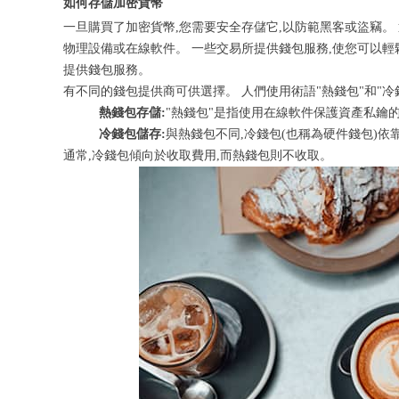
如何存儲加密貨幣
一旦購買了加密貨幣,您需要安全存儲它,以防範黑客或盜竊。
物理設備或在線軟件。 一些交易所提供錢包服務,使您可以輕
提供錢包服務。
有不同的錢包提供商可供選擇。 人們使用術語"熱錢包"和"冷錢
熱錢包存儲:
"熱錢包"是指使用在線軟件保護資產私鑰
冷錢包儲存:
與熱錢包不同,冷錢包(也稱為硬件錢包)
通常,冷錢包傾向於收取費用,而熱錢包則不收取。